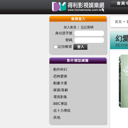
首頁
>
︱
加入會員
忘記密碼
身分證字號
幻
密碼
BEYON
記住帳號
‧動作科幻
‧恐怖驚悚
‧動畫卡通
‧家庭/喜劇
‧電視影集
‧BBC專區
‧吉卜力專區
‧其他