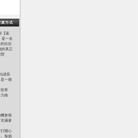
與【返
，是一名
俗的欣欣
她的真正
禁戀
拍成長
】是一個
情世界
努力維
的機會很
斯充滿著
要打開心
事。每個