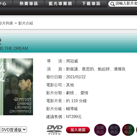
影片列表
>
影片介紹
愛
D THE DREAM
導 演：
周冠威
演 員：
劉俊謙
、
蔡思韵
、
鮑起靜
、
潘燦良
發行日期：
2021/01/22
電影公司：
其他
影片分類：
劇情 、 愛情
電影片長：
約 119 分鐘
影片分級：
輔導級
建議售價：
NT299元