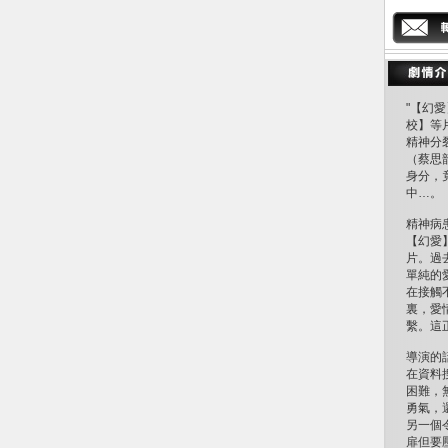
"【幻
校】等
精神分
（蔡思
身分，
中…。
精神病
【幻愛
片。過
單純的
在接觸
裏，愛
繫。這
導演的
在資料
困難，
勇氣，
另一個
扉但要