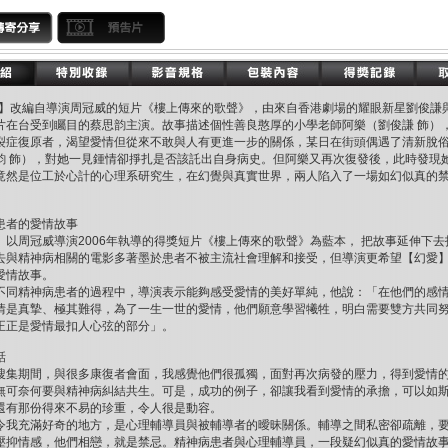
愛】改編自導演周冠威的短片《樓上傳來的歌聲》，由來自香港劇場的耀眼新星劉俊謙
片在台受到矚目的蔡思韵主演。故事描述個性善良憨厚的小學老師阿樂（劉俊謙 飾）
裂症復原者，渴望愛情但從來不敢與人有更進一步的關係，某日在街頭偶遇了清新脫
韵 飾），對她一見鍾情卻掙扎是否該託出自身病史。但阿樂又再次復發後，此時發現
竟然是位工於心計的心理系研究生，在幻覺與真實世界，兩人陷入了一場如幻似真的
患者的愛情故事
】以周冠威導演2006年執導的得獎短片《樓上傳來的歌聲》為藍本， 把故事延伸下去
去與精神病相關的電影多著墨於患者不被主流社會理解和接受，但導演更希望【幻愛
愛情故事。
不同精神病患者的過程中，導演表示能夠感受愛情的美好單純，他說：「在他們的感
情是真摯、極其難得，為了一生一世的愛情，他們願意學習犧牲，明白需要雙方共同
正正是愛情最扣人心弦的部分」。
話
搜集期間，與很多康復者會面，我感覺他們很孤獨，面對再次病發的壓力，得到愛情
無可奈何要與精神病糾結共生。可是，成功的例子，卻讓我看到愛情的承擔，可以如
還有那份得來不易的珍重，令人很是動容。
令我充滿好奇的地方，是心理輔導員與被輔導者的曖昧關係。輔導之間私密卻疏離，
壓抑情感，他們相戀，就是禁忌。精神病患者與心理輔導員，一段疑幻似真的愛情故