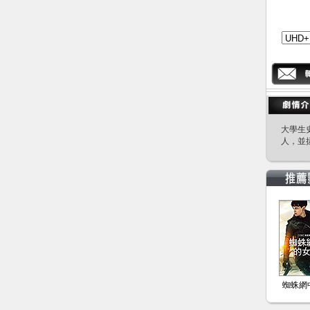
大學生
人，並
蜘蛛網中