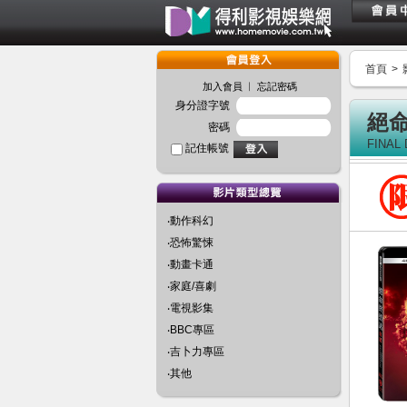
首頁
>
︱
加入會員
忘記密碼
身分證字號
絕命
密碼
FINAL
記住帳號
‧動作科幻
‧恐怖驚悚
‧動畫卡通
‧家庭/喜劇
‧電視影集
‧BBC專區
‧吉卜力專區
‧其他