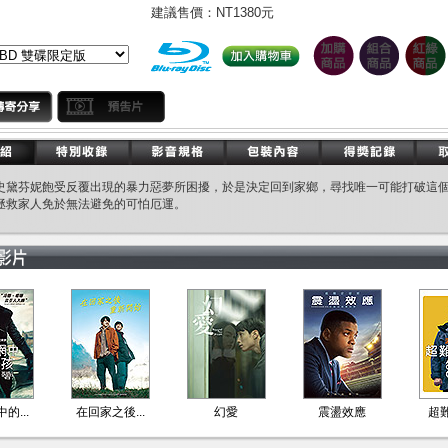
建議售價：
NT1380元
史黛芬妮飽受反覆出現的暴力惡夢所困擾，於是決定回到家鄉，尋找唯一可能打破這
拯救家人免於無法避免的可怕厄運。
的...
在回家之後...
幻愛
震盪效應
超