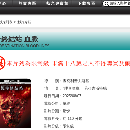
影片列表
>
影片介紹
終結站 血脈
 DESTINATION BLOODLINES
導 演：
查克利普夫斯基
演 員：
"理查哈蒙
、
萊亞吉斯特德"
發行日期：
2025/08/07
電影公司：
華納
影片分類：
驚悚
電影片長：
約 110 分鐘
影片分級：
限制級