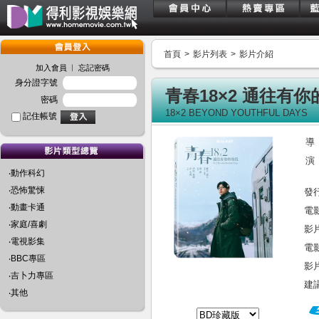
首頁
>
影片列表
>
影片介紹
︱
加入會員
忘記密碼
身分證字號
青春18×2 通往有
密碼
18×2 BEYOND YOUTHFUL DAYS
記住帳號
導
演
‧動作科幻
‧恐怖驚悚
發
‧動畫卡通
電
‧家庭/喜劇
影
‧電視影集
電
‧BBC專區
影
‧吉卜力專區
建
‧其他