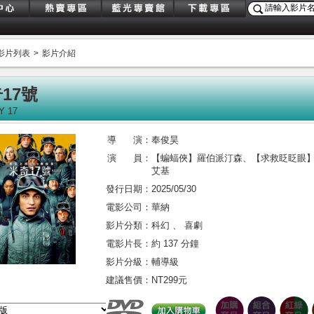
影片列表
>
影片介紹
17號
Y 17
導 演：
奉俊昊
演 員：
【蝙蝠俠】羅伯派汀森
、
【求救眨眨眼
艾基
發行日期：
2025/05/30
電影公司：
華納
影片分類：
科幻 、 喜劇
電影片長：
約 137 分鐘
影片分級：
輔導級
建議售價：
NT299元