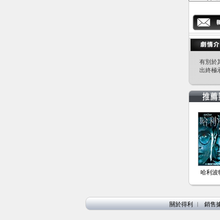
有別於
出終極
哈利波特
關於得利
︱
銷售