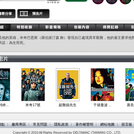
其他的英雄，米奇巴恩斯（羅伯派汀森 飾）發現自己處境異常艱難，他的雇主要求他
承諾：為生而死。
終...
米奇17號
超難搞先生
千禧曼波 ...
善良
據點
︱
廠商專區
︱
常見問題
︱
隱私政策
︱
著作權聲明
︱
網站地圖
︱
留言板
Copyright © 2010 All Rights Reserved by DELTAMAC (TAIWAN) CO., LTD.