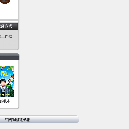
對工作做
的牧本...
︱
訂閱/退訂電子報