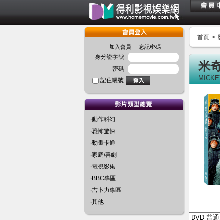
首頁
>
︱
加入會員
忘記密碼
身分證字號
米奇
密碼
MICKE
記住帳號
‧動作科幻
‧恐怖驚悚
‧動畫卡通
‧家庭/喜劇
‧電視影集
‧BBC專區
‧吉卜力專區
‧其他