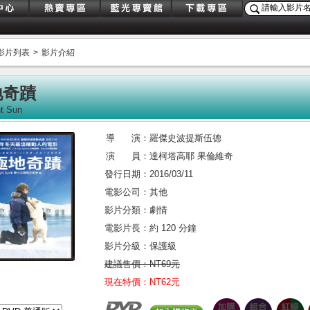
影片列表
>
影片介紹
地奇蹟
ht Sun
導 演：
羅傑史波提斯伍德
演 員：
達柯塔高耶 果倫維奇
發行日期：
2016/03/11
電影公司：
其他
影片分類：
劇情
電影片長：
約 120 分鐘
影片分級：
保護級
建議售價：
NT69元
現在特價：
NT62元