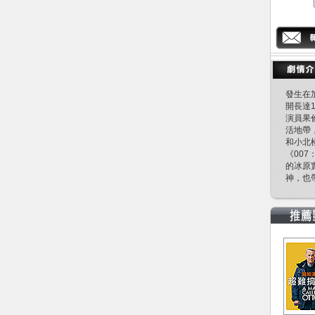
發生在
開長達
演員果
活地帶
和小北
《00
的冰原
神，也