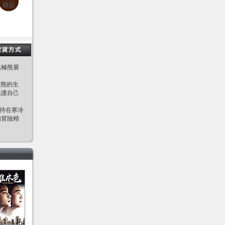
北極熊展
極熊的生
保護自己
間待在寒冷
的冒險精