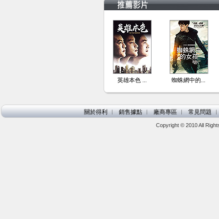
英雄本色 ...
蜘蛛網中的...
關於得利
︱
銷售據點
︱
廠商專區
︱
常見問題
Copyright © 2010 All Ri