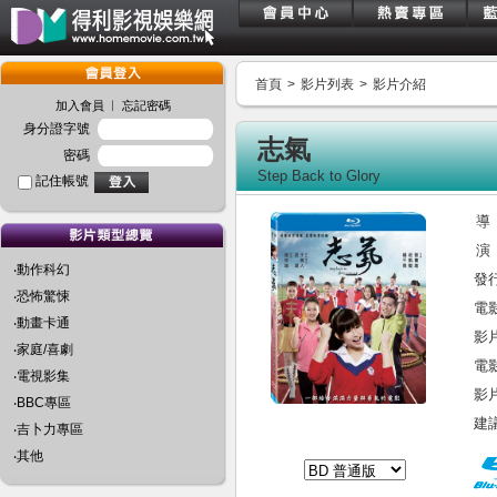
首頁
>
影片列表
>
影片介紹
︱
加入會員
忘記密碼
身分證字號
志氣
密碼
Step Back to Glory
記住帳號
導
演
‧動作科幻
發
‧恐怖驚悚
電
‧動畫卡通
影
‧家庭/喜劇
電
‧電視影集
影
‧BBC專區
建
‧吉卜力專區
‧其他