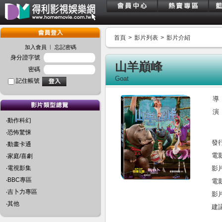
首頁
>
影片列表
>
影片介紹
︱
加入會員
忘記密碼
身分證字號
山羊巔峰
密碼
Goat
記住帳號
導
演
‧動作科幻
‧恐怖驚悚
發
‧動畫卡通
電
‧家庭/喜劇
‧電視影集
影
‧BBC專區
電
‧吉卜力專區
影
‧其他
建